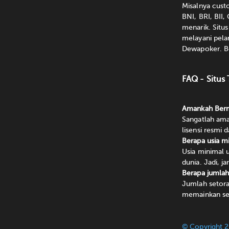
Misalnya custo
BNI, BRI, BII
menarik. Situs
melayani pelan
Dewapoker. Be
FAQ - Situs
Amankah Berm
Sangatlah am
lisensi resmi 
Berapa usia 
Usia minimal u
dunia. Jadi, j
Berapa jumlah
Jumlah setora
memainkan sem
© Copyright 2