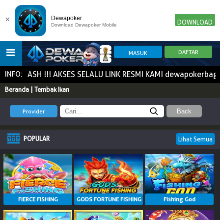
×
Dewapoker
DOWNLOAD
Download Dewapoker Mobile
ERCASH !!! AKSES SELALU LINK RESMI KAMI dewapokerbagus.
INFO:
HOME
Beranda | Tembak Ikan
Provider
Back
POKER
SLOT GAME
IDN E-LOTTERY
NEW
NEW
POPULAR
Lihat Semua
SPORTBOOK
LIVE CASINO
IDNLIVE
NEW
TOGEL
ESPORTS
ARCADE
NEW
NEW
NEW
FIERCE FISHING
GODS FORTUNE FISHING
Fishing God
TEMBAK IKAN
IDNRAFFLE
IDNTRADE