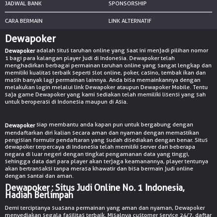
JADWAL BANK
SPONSORSHIP
CARA BERMAIN
LINK ALTERNATIF
Dewapoker
adalah situs taruhan online yang saat ini menjadi pilihan nomor
Dewapoker
1 bagi para kalangan player judi di Indonesia. Dewapoker telah
menghadirkan berbagai permainan taruhan online yang sangat lengkap dan
memiliki kualitas terbaik seperti slot online, poker, casino, tembak ikan dan
masih banyak lagi permainan lainnya. Anda bisa memainkannya dengan
melakukan login melalui link Dewapoker ataupun Dewapoker Mobile. Tentu
saja game Dewapoker yang kami sediakan telah memiliki lisensi yang sah
untuk beroperasi di Indonesia maupun di Asia.
siap membantu anda kapan pun untuk bergabung dengan
Dewapoker
mendaftarkan diri kalian secara aman dan nyaman dengan memastikan
pengisian formulir pendaftaran yang sudah disediakan dengan benar. Situs
dewapoker terpercaya di Indonesia telah memiliki server dari beberapa
negara di luar negeri dengan tingkat pengamanan data yang tinggi,
sehingga data dari para player akan terjaga keamanannya, player tentunya
akan bertransaksi tanpa merasa khawatir dan bisa bermain judi online
dengan santai dan aman.
Dewapoker : Situs Judi Online No. 1 Indonesia,
Hadiah Berlimpah
Demi terciptanya suasana permainan yang aman dan nyaman, Dewapoker
menyediakan segala fasilitas terbaik. Misalnya customer service 24/7, daftar