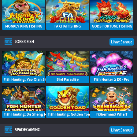
© Copyright 2026 dewapokerwin.us - All right reserved | 18+
MONKEY KING FISHING
FA CHAI FISHING
GODS FORTUNE FISHING
JOKER FISH
Lihat Semua
Fish Hunting: Yao Qian Shu
Bird Paradise
Fish Hunter 2 EX - Pro
Fish Hunting: Da Sheng Nao Hai
Fish Hunting: Golden Toad
Fishermans Wharf
SPADEGAMING
Lihat Semua