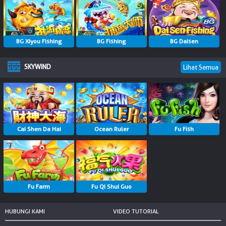
BG Xiyou Fishing
BG Fishing
BG Daisen
SKYWIND
Lihat Semua
Cai Shen Da Hai
Ocean Ruler
Fu Fish
Fu Farm
Fu Qi Shui Guo
HUBUNGI KAMI
VIDEO TUTORIAL